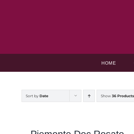
Skip
to
content
HOME
Sort by
Date
Show
36 Products