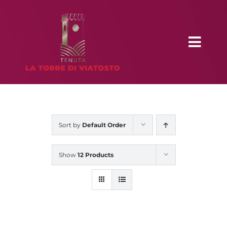
Skip
to
content
Toggl
Navig
Home
Chi Siamo
Sort by
Default Order
Show
12 Products
Degustazioni
I nostri vini
Contatti