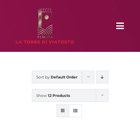
Skip
to
content
Toggl
Navig
Home
Chi Siamo
Sort by
Default Order
Show
12 Products
Degustazioni
I nostri vini
Contatti