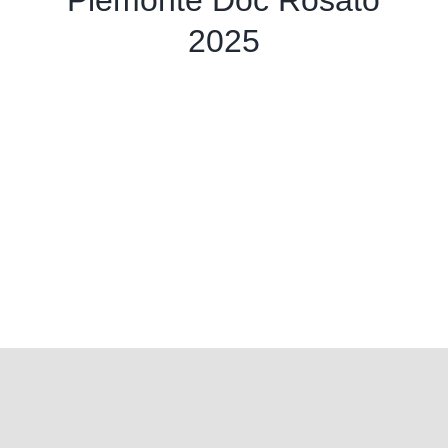
Piemonte Doc Rosato
2025
LOCALITÀ VIATOSTO, 30 - 14100, ASTI
INFO@TORREDIVIATOSTO.COM
+39 3356866878
pyright 2026 | La Torre di Viatosto | All Rights Reserved |
Privacy policy
|
Cookie po