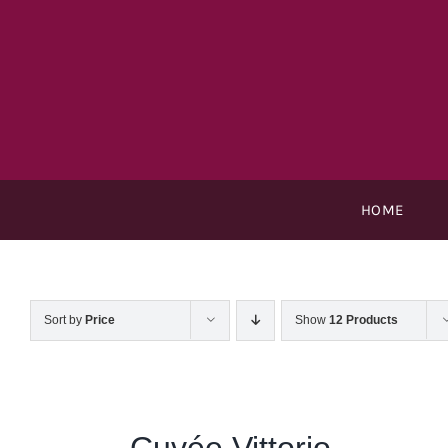
Skip
to
content
HOME
Sort by
Price
Show
12 Products